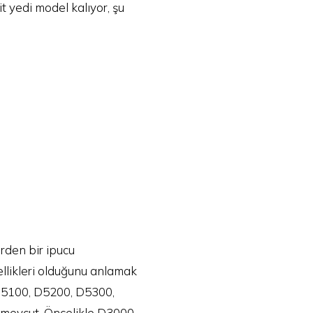
t yedi model kalıyor, şu
rden bir ipucu
ellikleri olduğunu anlamak
, D5100, D5200, D5300,
mevcut. Öncelikle D3000