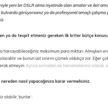
le yeni bir DSLR alma niyetinde olan amatör ve ileri amat
bir kulvarda görüyorsanız ya da profesyonel amaçlı çalışm
iz.
en ya da tespit etmeniz gereken ilk kriter bütçe konusu
 harcayabileceğiniz maksimum para miktarı. Almışken en i
ı olacaktır ve bunun üst sınırını çizmek oldukça zor. Eğer ç
merak etmeyin.
Ayrıca sonradan ek harcamalarınız olacak, 
izi nereden nasıl yapacağınıza karar vermelisiniz.
iz olabilir, bunlar
: