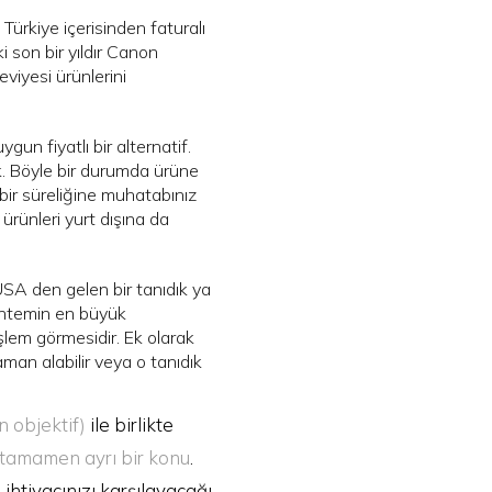
ürkiye içerisinden faturalı
i son bir yıldır Canon
eviyesi ürünlerini
gun fiyatlı bir alternatif.
ak. Böyle bir durumda ürüne
i bir süreliğine muhatabınız
 ürünleri yurt dışına da
SA den gelen bir tanıdık ya
yöntemin en büyük
şlem görmesidir. Ek olarak
an alabilir veya o tanıdık
n objektif)
ile birlikte
o tamamen ayrı bir konu
.
ihtiyacınızı karşılayacağı