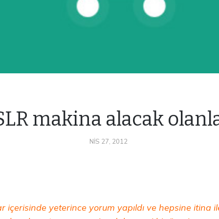
SLR makina alacak olanla
NIS 27, 2012
ar içerisinde yeterince yorum yapıldı ve hepsine itina 