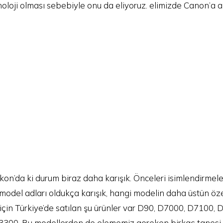
noloji olması sebebiyle onu da eliyoruz. elimizde Canon’a ai
kon’da ki durum biraz daha karışık. Önceleri isimlendirmele
i model adları oldukça karışık, hangi modelin daha üstün öz
n için Türkiye’de satılan şu ürünler var D90, D7000, D7100
300. Bu modellerden de elememiz gereken birkaç tanesi 