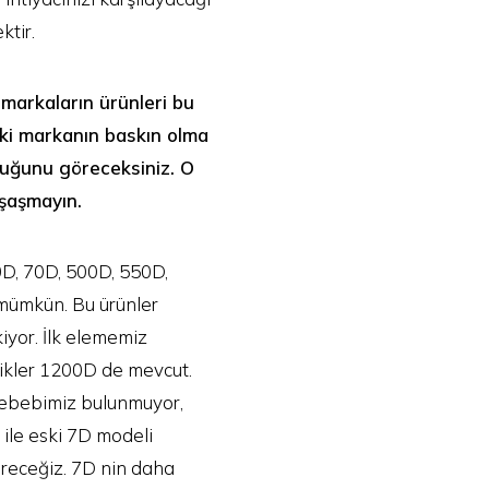
ktir.
 markaların ürünleri bu
 iki markanın baskın olma
lduğunu göreceksiniz. O
 şaşmayın.
60D, 70D, 500D, 550D,
 mümkün. Bu ürünler
iyor. İlk elememiz
likler 1200D de mevcut.
 sebebimiz bulunmuyor,
 ile eski 7D modeli
öreceğiz. 7D nin daha