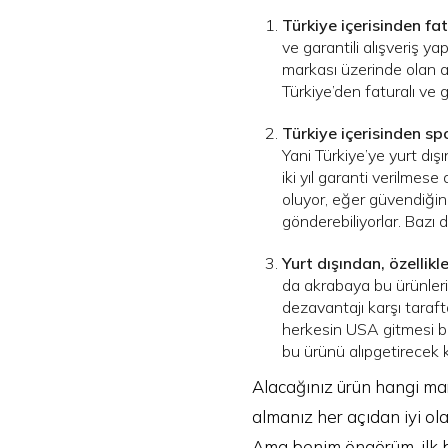
Türkiye içerisinden fat
ve garantili alışveriş y
markası üzerinde olan aşı
Türkiye’den faturalı ve g
Türkiye içerisinden spo
Yani Türkiye’ye yurt dış
iki yıl garanti verilmese
oluyor, eğer güvendiğiniz
gönderebiliyorlar. Bazı 
Yurt dışından, özellikl
da akrabaya bu ürünleri
dezavantajı karşı taraf
herkesin USA gitmesi be
bu ürünü alıpgetirecek k
Alacağınız ürün hangi ma
almanız her açıdan iyi ola
Ama benim öngörüm, ilk ba