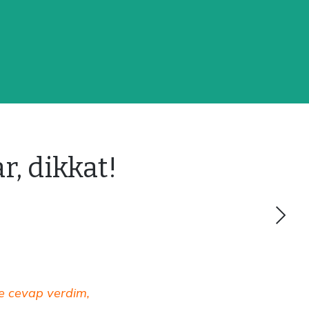
r, dikkat!
ile cevap verdim,