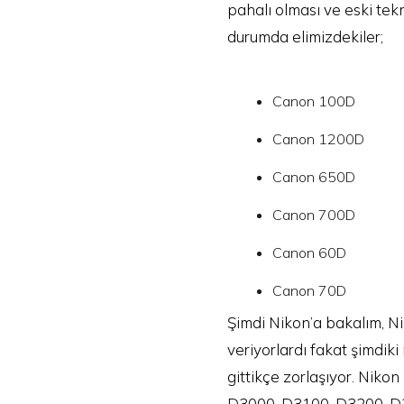
pahalı olması ve eski tek
durumda elimizdekiler;
Canon 100D
Canon 1200D
Canon 650D
Canon 700D
Canon 60D
Canon 70D
Şimdi Nikon’a bakalım, Ni
veriyorlardı fakat şimdik
gittikçe zorlaşıyor. Niko
D3000, D3100, D3200, D3