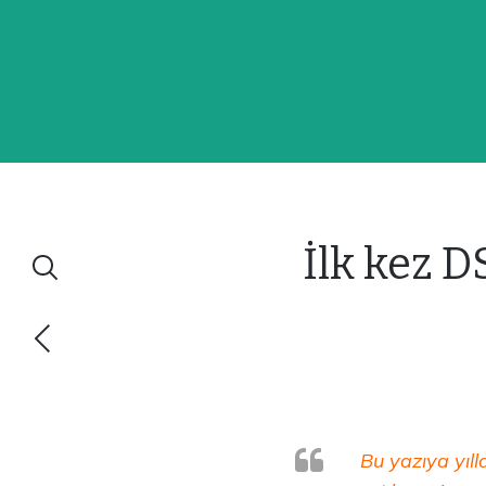
İlk kez D
Bu yazıya yıll