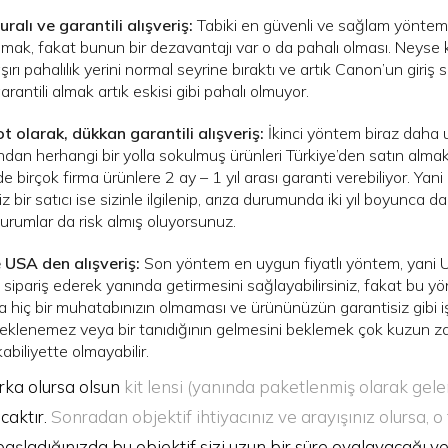
uralı ve garantili alışveriş:
Tabiki en güvenli ve sağlam yöntem T
apmak, fakat bunun bir dezavantajı var o da pahalı olması. Neyse k
rı pahalılık yerini normal seyrine bıraktı ve artık Canon’un giriş s
arantili almak artık eskisi gibi pahalı olmuyor.
t olarak, dükkan garantili alışveriş:
İkinci yöntem biraz daha uy
ından herhangi bir yolla sokulmuş ürünleri Türkiye’den satın alm
 de birçok firma ürünlere 2 ay – 1 yıl arası garanti verebiliyor. Yan
 bir satıcı ise sizinle ilgilenip, arıza durumunda iki yıl boyunca da
durumlar da risk almış oluyorsunuz.
e USA den alışveriş:
Son yöntem en uygun fiyatlı yöntem, yani U
 sipariş ederek yanında getirmesini sağlayabilirsiniz, fakat bu 
ta hiç bir muhatabınızın olmaması ve ürününüzün garantisiz gibi i
klenemez veya bir tanıdığının gelmesini beklemek çok kuzun zam
abiliyette olmayabilir.
rka olursa olsun
kit lensi (yanında paketlenmiş olarak gele
caktır.
Sonradan objektif ihtiyacınız ve arayışınız olursa, 
şladığınızda bu objektif sizi uzun bir süre oyalayacağı ve 