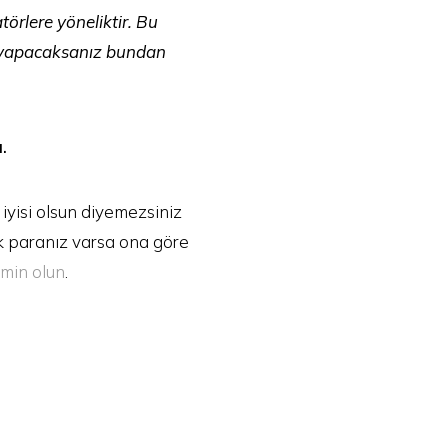
örlere yöneliktir. Bu
a yapacaksanız bundan
.
yisi olsun diyemezsiniz
ok paranız varsa ona göre
emin olun
.