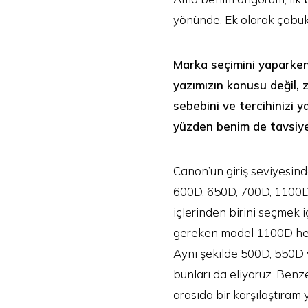
yönünde. Ek olarak çabuk 
Marka seçimini yaparken 
yazımızın konusu değil, z
sebebini ve tercihinizi 
yüzden benim de tavsiye
Canon’un giriş seviyesind
600D, 650D, 700D, 1100D,
içlerinden birini seçmek 
gereken model 1100D hem s
Aynı şekilde 500D, 550D 
bunları da eliyoruz. Benz
arasıda bir karşılaştıram