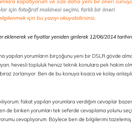
rumlara kapatıyorum ve size daha yeni bir öneri sunuy
ar için fotoğraf makinesi seçimi, farklı bir öneri
lgilenmek için bu yazıyı okuyabilirsiniz.
r eklenerek ve fiyatlar yeniden girilerek 12/06/2014 tarihi
a yapılan yorumların birçoğunu yeni bir DSLR gövde alma
layan, hevesli topluluk henüz teknik konulara pek hakim o
iraz zorlanıyor. Ben de bu konuya kısaca ve kolay anlaşılı
iliyorum; fakat yapılan yorumlara verdiğim cevaplar baz
Ben de biriken yorumları tek seferde cevaplama yolunu seçiy
 yorumu cevaplıyorum. Böylece ben de bilgilerimi tazelemiş